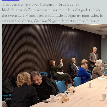
Tisdagen den 25 november genomförde Svensk
Mediehistorisk Förening seminariet om hur det gick till när
det svenska TV-monopolet rämnade i början av 1990-talet. En
av samtalsledarna, Gunnar Nygren, berättar om seminariet.