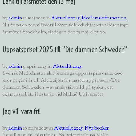
Länk till årsmötet den 13 maj
by
admin
12 maj 2025
in
Aktuellt 2025
,
Medlemsinformation
Nu finns en zoomlänk till Svensk Mediehistorisk Förenings
årsmöte i Stockholm, tisdagen den 13 maj kl 17.00.
Uppsatspriset 2025 till ”Die dummen Schweden”
by
admin
9 april 2025
in
Aktuellt 2025
Svensk Mediehistorisk Förenings uppsatspris om 10 000
kronor går i år till Ale Leijon för masteruppsatsen »'Die
dummen Schweden' – svensk självbild på tyska«, ett
examensarbete i historia vid Malmö Universitet.
Jag vill vara fri!
by
admin
16 mars 2025
in
Aktuellt 2025
,
Nya böcker
Jag vill vara fri, förstår du. Så lyder titeln på Malin