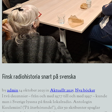
Finsk radiohistoria snart på svenska
by
admin
14 oktober 2025
in
Aktuellt 2025
,
Nya böcker
I två decennier – från och med 1977 till och med 1997 – kunde
man i Sverige lyssna på finsk lokalradio. Antologin
Kuulemiin! ('På återhörande!'), där 50 skribenter speglar