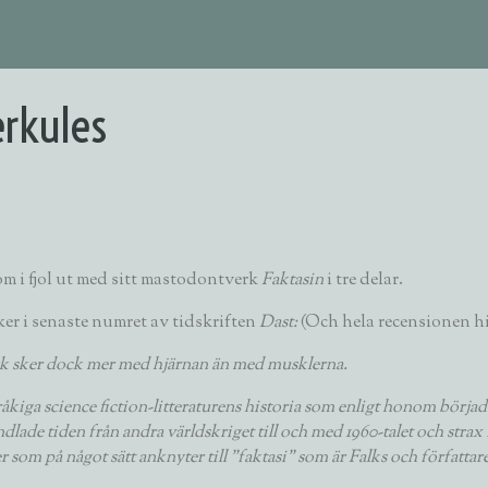
erkules
om i fjol ut med sitt mastodontverk
Faktasin
i tre delar.
ker i senaste numret av tidskriften
Dast:
(Och hela recensionen hit
verk sker dock mer med hjärnan än med musklerna.
iga science fiction-litteraturens historia som enligt honom började p
lade tiden från andra världskriget till och med 1960-talet och strax fö
 som på något sätt anknyter till ”faktasi” som är Falks och författa