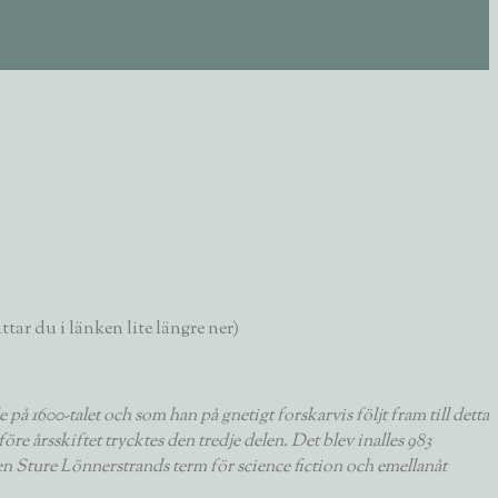
tar du i länken lite längre ner)
å 1600-talet och som han på gnetigt forskarvis följt fram till detta
re årsskiftet trycktes den tredje delen. Det blev inalles 983
ren Sture Lönnerstrands term för science fiction och emellanåt