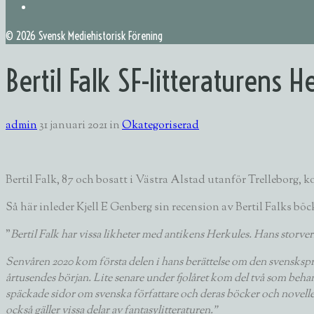
©
2026 Svensk Mediehistorisk Förening
Bertil Falk SF-litteraturens H
admin
31 januari 2021
in
Okategoriserad
Bertil Falk, 87 och bosatt i Västra Alstad utanför Trelleborg, k
Så här inleder Kjell E Genberg sin recension av Bertil Falks böc
”
Bertil Falk har vissa likheter med antikens Herkules. Hans stor
Senvåren 2020 kom första delen i hans berättelse om den svenskspråk
årtusendes början. Lite senare under fjolåret kom del två som behand
späckade sidor om svenska författare och deras böcker och noveller
också gäller vissa delar av fantasylitteraturen.”