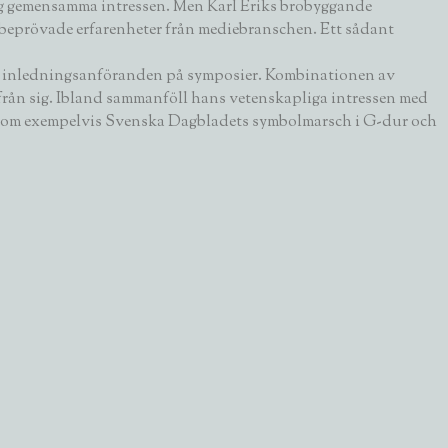
ring gemensamma intressen. Men Karl Eriks brobyggande
 beprövade erfarenheter från mediebranschen. Ett sådant
ller inledningsanföranden på symposier. Kombinationen av
ifrån sig. Ibland sammanföll hans vetenskapliga intressen med
ätta om exempelvis Svenska Dagbladets symbolmarsch i G-dur och