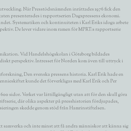
utveckling. När Presstödsnämnden inrättades 1976 fick den
ltaten presenterades i rapportserien Dagspressens ekonomi.
landet. Systematiken och kontinuiteten i Karl Eriks idoga arbete
rspektiv. De lever vidare inom ramen för MPRT:s rapportserie
munikation. Vid Handelshögskolan i Göteborg bildades
diskt perspektiv. Intresset för Norden kom även till uttryck i
dieforskning, Den svenska pressens historia. Karl Erik hade en
llennieskiftet kunde det förverkligas med Karl Erik och Per
0 sidor. Verket var lättillgängligt utan att för den skull göra
iftserie, där olika aspekter på presshistorien fördjupades,
sieringen skedde genom stöd från Hamrinstiftelsen.
t samverka och inte minst att få andra människor att känna sig