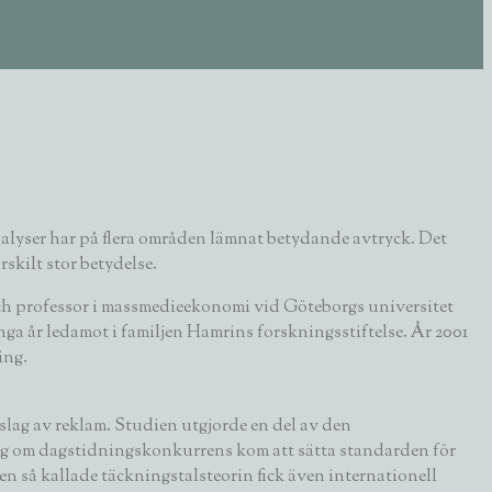
alyser har på flera områden lämnat betydande avtryck. Det
skilt stor betydelse.
och professor i massmedieekonomi vid Göteborgs universitet
ga år ledamot i familjen Hamrins forskningsstiftelse. År 2001
ing.
slag av reklam. Studien utgjorde en del av den
ing om dagstidningskonkurrens kom att sätta standarden för
 så kallade täckningstalsteorin fick även internationell