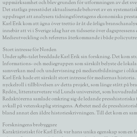
uppmärksamhet och blev grunden för utformningen av det sve
Det statliga presstödet aktualiserade behovet av en systemat
uppdraget att analysera tidningsföretagens ekonomiska prestat
Karl Erik kom att ägna över trettio år åt de årliga branschanal
innebär att vi i Sverige idag har en tidsserie över dagspressen
Medieutveckling och refereras återkommande i både policyutre
Stort intresse för Norden
Under 1980-talet breddade Karl Erik sin forskning. Det kom s
Informations- och mediegruppen som särskilt belyste de lokala m
samverkan med och undervisning på medieutbildningar i olika
Karl Erik hade ett särskilt stort intresse för mediernas histori
nyckelroll i tillblivelsen av detta projekt, som länge stått på 
Rydén, litteraturvetare vid Lunds universitet, som huvudreda
Redaktörerna samlade omkring sig de ledande presshistoriska for
avkall på vetenskaplig stringens. Arbetet med de presshistorisk
bland annat den äldre historieskrivningen. Till det kom en s
Forskningens brobyggare
Karaktäristiskt för Karl Erik var hans unika egenskap som en f