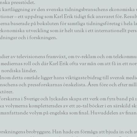
nska presstödet.
isk kartläggning av den svenska tidningsbranschens ekonomiska 
ioner – ett uppdrag som Karl Erik tidigt fick ansvaret för. Resu
yserna baserade på boksluten för samtliga tidningsföretag i hela 
s ekonomiska utveckling som är helt unik i ett internationellt pe
dningar och i forskningen.
tudier av televisionens framväxt, om tv-reklam och om telekom
ediernas roll och där Karl Erik ofta var mån om att få in ett nor
 nordiska länder.
a. Inom detta område ligger hans viktigaste bidrag till svensk me
branschens och pressforskarnas önskelista. Åren före och efter mi
ktörer.
skarna i Sverige och lyckades skapa ett verk om fyra band på 1 60
a volymerna kompletterades av ett 20-tal böcker i en särskild skr
ammanfattande volym på engelska som final. Huvuddelen av finan
orskningens brobyggare. Han hade en förmåga att bjuda in och at