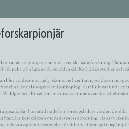
eforskarpionjär
. Han var en av pionjärerna inom svensk medieforskning. Hans an
vill peka på några av de områden där Karl Eriks studier haft sär
an blev civilekonom 1963, ekonomie licentiat 1970, docent 1975 
nationella Handelshögskolan i Jönköping. Karl Erik var under mån
et Wahlgrenska Priset för sina insatser inom svensk medieforskn
atuppsats, där han studerade hur företagsledare värderade olika 
terfrågades kort därpå av 1972 års pressutredning. Hans forskn
stalens avgörande betydelse för tidningsföretags framgång. Den