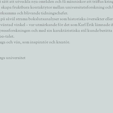
tt sätt att utveckla nya områden och få människor att träffas k
s skapa fruktbara kontaktytor mellan universitetsforskning och
erksamma och blivande tidningschefer.
el på såväl strama bokslutsanalyser som historiska översikter e
n oväntad vinkel – var utmärkande för det som Karl Erik lämnade 
 i pressforskningen och med sin karaktäristiska stil kunde ber
00-talet.
ga och vän, som inspiratör och kreatör.
rgs universitet