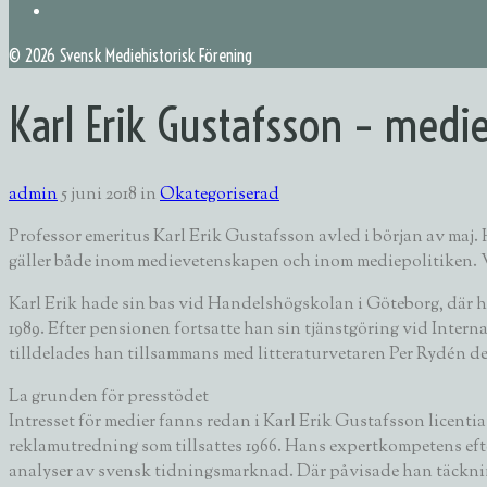
©
2026 Svensk Mediehistorisk Förening
Karl Erik Gustafsson – medi
admin
5 juni 2018
in
Okategoriserad
Professor emeritus Karl Erik Gustafsson avled i början av maj
gäller både inom medievetenskapen och inom mediepolitiken. Vi 
Karl Erik hade sin bas vid Handelshögskolan i Göteborg, där h
1989. Efter pensionen fortsatte han sin tjänstgöring vid Inter
tilldelades han tillsammans med litteraturvetaren Per Rydén d
La grunden för presstödet
Intresset för medier fanns redan i Karl Erik Gustafsson licenti
reklamutredning som tillsattes 1966. Hans expertkompetens ef
analyser av svensk tidningsmarknad. Där påvisade han täckning