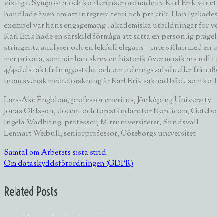
viktiga. Symposier och konferenser ordnade av Karl Erik var e
handlade även om att integrera teori och praktik. Han lyckade
exempel var hans engagemang i akademiska utbildningar för v
Karl Erik hade en särskild förmåga att sätta en personlig präg
stringenta analyser och en lekfull elegans – inte sällan med e
mer privata, som när han skrev en historik över musikens roll
4/4-dels takt från 1930-talet och om tidningsvalsdueller från 18
Inom svensk medieforskning är Karl Erik saknad både som kolle
Lars-Åke Engblom
, professor emeritus, Jönköping University
Jonas Ohlsson
, docent och föreståndare för Nordicom, Götebo
Ingela Wadbring
, professor, Mittuniversitetet, Sundsvall
Lennart Weibull
, seniorprofessor, Göteborgs universitet
Samtal om Arbetets sista strid
Om dataskyddsförordningen (GDPR)
Related Posts