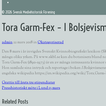
©
2026 Svensk Mediehistorisk Förening
Tora Garm-Fex – I Bolsjevis
admin
22 mars 2018
in
Okategoriserad
Den 8 mars i år invigdes Svenskt Kvinnobiografiskt lexikon (S
många olika yrken. På www.skbl.se kan du botanisera bland nam
Tora Garm-Fex (1890-1973) är en av många intressanta kvinnor so
Hon samlade sina intryck och reportage i boken
I Bolsjevismens
engelska wikipedia https://en.wikipedia.org/wiki/Tora_Garm-
Grattis till årets tre stipendiater
Presshistoriskt möte i Lund 13 mars
Related Posts