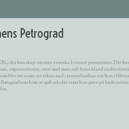
mens Petrograd
KBL) där kunskap om 1000 svenska kvinnor presenteras. Där finns
n, organisationer, orter med mera och finna bland andra rösträ
m blev ett namn att räkna med i journalistiken när hon i februari
 Petrograd
som kom ut 1918 och där visar hon prov på både initiat
Fex.