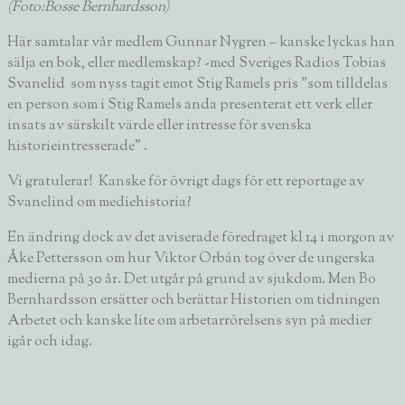
(Foto:Bosse Bernhardsson)
Här samtalar vår medlem
Gunnar Nygren
– kanske lyckas han
sälja en bok, eller medlemskap? -med Sveriges Radios
Tobias
Svanelid
som nyss tagit emot Stig Ramels pris ”som tilldelas
en person som i
Stig Ramels
anda presenterat ett verk eller
insats av särskilt värde eller intresse för svenska
historieintresserade” .
Vi gratulerar! Kanske för övrigt dags för ett reportage av
Svanelind om mediehistoria?
En ändring dock av det aviserade föredraget kl 14 i morgon av
Åke Pettersson
om hur
Viktor Orbán
tog över de ungerska
medierna på 30 år. Det utgår på grund av sjukdom. Men
Bo
Bernhardsson
ersätter och berättar Historien om tidningen
Arbetet och kanske lite om arbetarrörelsens syn på medier
igår och idag.