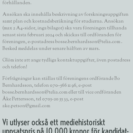
förhållanden.
Ansökan ska innehålla beskrivning av forskningsuppgiften
samt plan och kostnadsberäkning för studierna. Ansökan
(max 2 A4-sidor, inga bilagor) ska vara
föreningen tillhanda
senast sista februari 2024 och skickas till ordföranden för
föreningen, e-postadress bosse.bernhardsson@telia.com
.
Besked meddelas under senare hälften av mars.
Glöm inte att ange tydliga kontaktuppgifter, även postadress
och telefon!
Förfrågningar kan ställas till föreningens ordförande Bo
Bernhardsson, telefon 070–566 11 96, e-post
bosse.bernhardsson@telia.com eller till vice ordföranden
Åke Pettersson, tel 0705-20 55 33, e-post
ake.petson@gmail.com
Vi utlyser också ett mediehistoriskt
uppsatspris på 10 000 kronor för kandidat-,