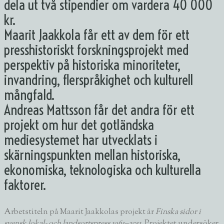
dela ut två stipendier om vardera 40 000
kr.
Maarit Jaakkola får ett av dem för ett
presshistoriskt forskningsprojekt med
perspektiv på historiska minoriteter,
invandring, flerspråkighet och kulturell
mångfald.
Andreas Mattsson får det andra för ett
projekt om hur det gotländska
mediesystemet har utvecklats i
skärningspunkten mellan historiska,
ekonomiska, teknologiska och kulturella
faktorer.
Arbetstiteln på Maarit Jaakkolas projekt är
Finska sidor i
svensk lokal- och landsortspress 1961–2011
. Projektet undersöker