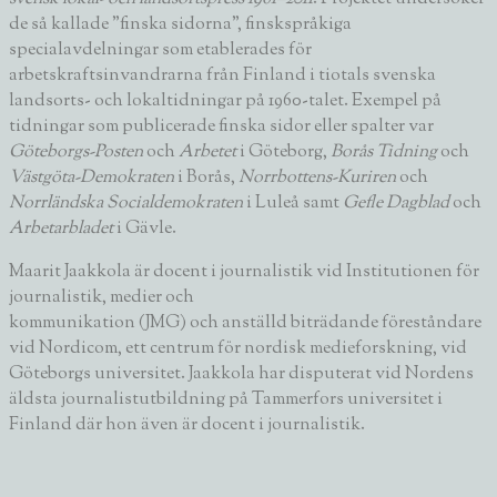
de så kallade ”finska sidorna”, finskspråkiga
specialavdelningar som etablerades för
arbetskraftsinvandrarna från Finland i tiotals svenska
landsorts- och lokaltidningar på 1960-talet. Exempel på
tidningar som publicerade finska sidor eller spalter var
Göteborgs-Posten
och
Arbetet
i Göteborg,
Borås Tidning
och
Västgöta-Demokraten
i Borås,
Norrbottens-Kuriren
och
Norrländska Socialdemokraten
i Luleå samt
Gefle Dagblad
och
Arbetarbladet
i Gävle.
Maarit Jaakkola är docent i journalistik vid Institutionen för
journalistik, medier och
kommunikation (JMG) och anställd biträdande föreståndare
vid Nordicom, ett centrum för nordisk medieforskning, vid
Göteborgs universitet. Jaakkola har disputerat vid Nordens
äldsta journalistutbildning på Tammerfors universitet i
Finland där hon även är docent i journalistik.