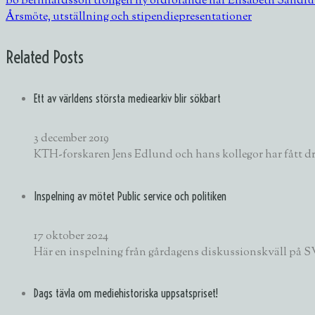
Bo Bernhardsson troligen ny ordförande när Elisabeth Sandlu
Årsmöte, utställning och stipendiepresentationer
Related Posts
Ett av världens största mediearkiv blir sökbart
3 december 2019
KTH-forskaren Jens Edlund och hans kollegor har fått dry
Inspelning av mötet Public service och politiken
17 oktober 2024
Här en inspelning från gårdagens diskussionskväll på S
Dags tävla om mediehistoriska uppsatspriset!