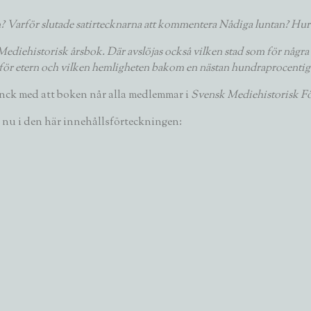
? Varför slutade satirtecknarna att kommentera Nådiga luntan? Hur s
v Mediehistorisk årsbok. Där avslöjas också vilken stad som för någr
ad för etern och vilken hemligheten bakom en nästan hundra­procentig
anck
med att boken når alla medlemmar i
Svensk Mediehistorisk F
nu i den här innehållsförteckningen: