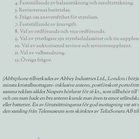
4. Fastställande av balansräkning och resultaträkning.
5. Revisorernas berättelse.
6. Fråga om ansvarsfrihet för styrelsen.
7. Fastställande av årsavgift.
8. Val av ordförande och vice ordförande.
9. Val av ytterligare sju styrelseledamöter och tre supplea
10. Val av auktoriserad revisor och revisorssuppleant.
11. Val av valberedning.
12. Övriga frågor.
(Abbiphone tillverkades av Abbey Industries Ltd., London i början 
minsta kristallmottagare- inklusive antenn, postförskott portofritt
samma reklam såldes Nespers hörlurar för 16 kr., som tillbehör t
och om man hade en bra antenn kunde man även ta emot utländska ka
eller batterier. En av förutsättningarna för god mottagning var att 
den samling från Telemuseum som skänktes av TeliaSonera AB till