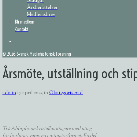
Stadgar
Årsberättelser
Medlemsbrev
Bli medlem
Kontakt
©
2026 Svensk Mediehistorisk Förening
Årsmöte, utställning och st
admin
17 april 2023
in
Okategoriserad
Två Abbiphone kristallmottagare med uttag
för hörlurar, varav en i miniatyrformat. En del