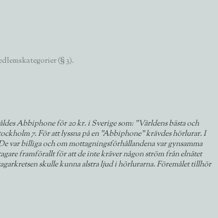
edlemskategorier (§ 3).
såldes Abbiphone för 20 kr. i Sverige som: ”Världens bästa och
Stockholm 7. För att lyssna på en ”Abbiphone” krävdes hörlurar. I
n. De var billiga och om mottagningsförhållandena var gynsamma
re framförallt för att de inte kräver någon ström från elnätet
agarkretsen skulle kunna alstra ljud i hörlurarna. Föremålet tillhör