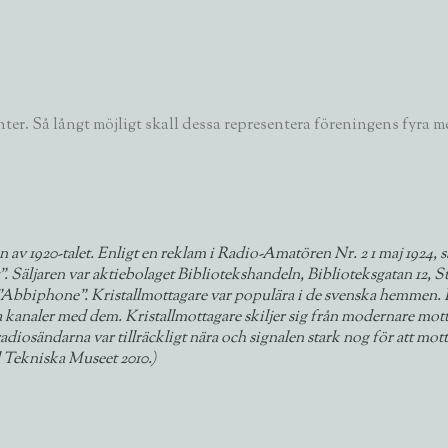
nter. Så långt möjligt skall dessa representera föreningens fyra m
av 1920-talet. Enligt en reklam i Radio-Amatören Nr. 2 1 maj 1924, 
”. Säljaren var aktiebolaget Bibliotekshandeln, Biblioteksgatan 12, 
ill ”Abbiphone”. Kristallmottagare var populära i de svenska hemme
naler med dem. Kristallmottagare skiljer sig från modernare mottaga
radiosändarna var tillräckligt nära och signalen stark nog för att mott
 Tekniska Museet 2010.)