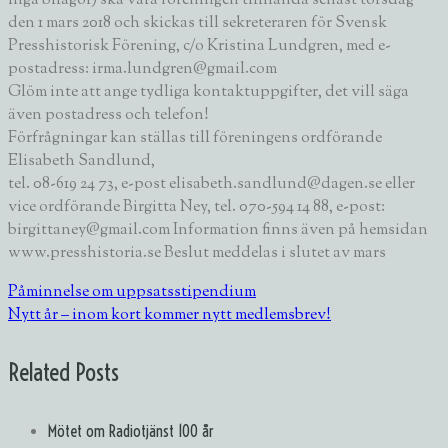
inga bilagor) ska vara föreningen tillhanda senast torsdag
den 1 mars 2018 och skickas till sekreteraren för Svensk
Presshistorisk Förening, c/o Kristina Lundgren, med e-
postadress: irma.lundgren@gmail.com
Glöm inte att ange tydliga kontaktuppgifter, det vill säga
även postadress och telefon!
Förfrågningar kan ställas till föreningens ordförande
Elisabeth Sandlund,
tel. 08-619 24 73, e-post elisabeth.sandlund@dagen.se eller
vice ordförande Birgitta Ney, tel. 070-594 14 88, e-post:
birgittaney@gmail.com Information finns även på hemsidan
www.presshistoria.se Beslut meddelas i slutet av mars
Påminnelse om uppsatsstipendium
Nytt år – inom kort kommer nytt medlemsbrev!
Related Posts
Mötet om Radiotjänst 100 år