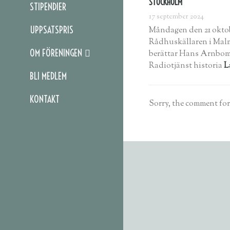
STOCKHOLM
STIPENDIER
17 september 2024
UPPSATSPRIS
Måndagen den 21 oktobe
Rådhuskällaren i Mal
OM FÖRENINGEN
berättar Hans Arnbo
Radiotjänst historia
L
BLI MEDLEM
KONTAKT
Sorry, the comment form