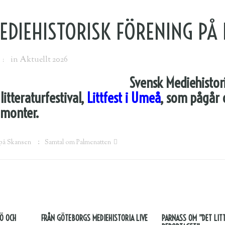
DIEHISTORISK FÖRENING PÅ L
in
Aktuellt 2026
Svensk Mediehistor
litteraturfestival,
Littfest i Umeå
, som pågår 
 monter.
 på Skansen
Samtal om Palmenatten
MÖ OCH
FRÅN GÖTEBORGS MEDIEHISTORIA LIVE
PARNASS OM ”DET LIT