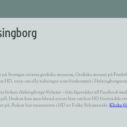
lsingborg
 på Sveriges största grafiska museum, Grafiska museet på Fredri
a om HD, utan om alla tidningar som förekommit i Helsingborgsom
ras boken
Helsingborgs Nyheter – från lägerelden till Facebook
med 
njall. I boken kan man bland annat läsa om hur HD företrädde ett
svar på. Boken har recenserats i HD av Folke Schimanski.
Klicka fö