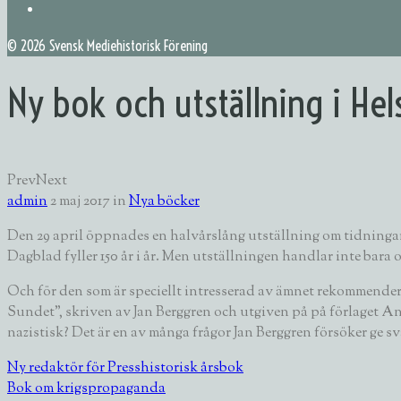
©
2026 Svensk Mediehistorisk Förening
Ny bok och utställning i He
Prev
Next
admin
2 maj 2017
in
Nya böcker
Den 29 april öppnades en halvårslång utställning om tidningar
Dagblad fyller 150 år i år. Men utställningen handlar inte bar
Och för den som är speciellt intresserad av ämnet rekommende
Sundet”, skriven av Jan Berggren och utgiven på på förlaget A
nazistisk? Det är en av många frågor Jan Berggren försöker ge 
Ny redaktör för Presshistorisk årsbok
Bok om krigspropaganda