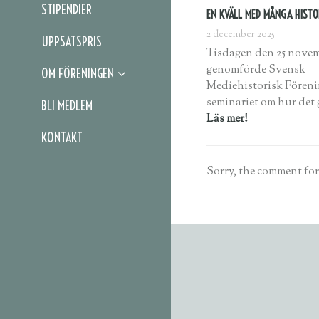
STIPENDIER
EN KVÄLL MED MÅNGA HISTO
2 december 2025
UPPSATSPRIS
Tisdagen den 25 nove
genomförde Svensk
OM FÖRENINGEN
Mediehistorisk Fören
seminariet om hur det g
BLI MEDLEM
Läs mer!
KONTAKT
Sorry, the comment form