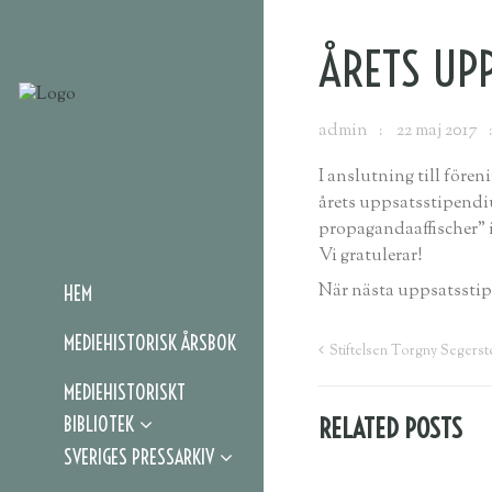
ÅRETS UP
admin
22 maj 2017
I anslutning till före
årets uppsatsstipendi
propagandaaffischer” 
Vi gratulerar!
När nästa uppsatsstipe
HEM
MEDIEHISTORISK ÅRSBOK
Stiftelsen Torgny Segers
MEDIEHISTORISKT
BIBLIOTEK
RELATED POSTS
SVERIGES PRESSARKIV