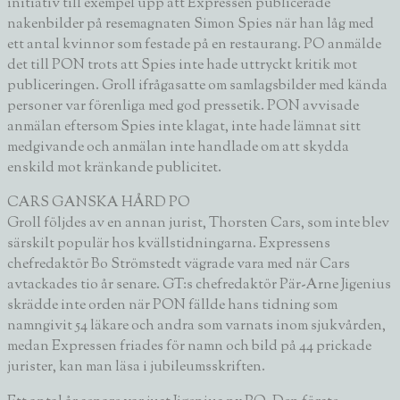
initiativ till exempel upp att Expressen publicerade
nakenbilder på resemagnaten
Simon Spies
när han låg med
ett antal kvinnor som festade på en restaurang. PO anmälde
det till PON trots att Spies inte hade uttryckt kritik mot
publiceringen. Groll ifrågasatte om samlagsbilder med kända
personer var förenliga med god pressetik. PON avvisade
anmälan eftersom Spies inte klagat, inte hade lämnat sitt
medgivande och anmälan inte handlade om att skydda
enskild mot kränkande publicitet.
CARS GANSKA HÅRD PO
Groll följdes av en annan jurist,
Thorsten Cars
, som inte blev
särskilt populär hos kvällstidningarna. Expressens
chefredaktör
Bo Strömstedt
vägrade vara med när Cars
avtackades tio år senare. GT:s chefredaktör
Pär-Arne Jigenius
skrädde inte orden när PON fällde hans tidning som
namngivit 54 läkare och andra som varnats inom sjukvården,
medan Expressen friades för namn och bild på 44 prickade
jurister, kan man läsa i jubileumsskriften.