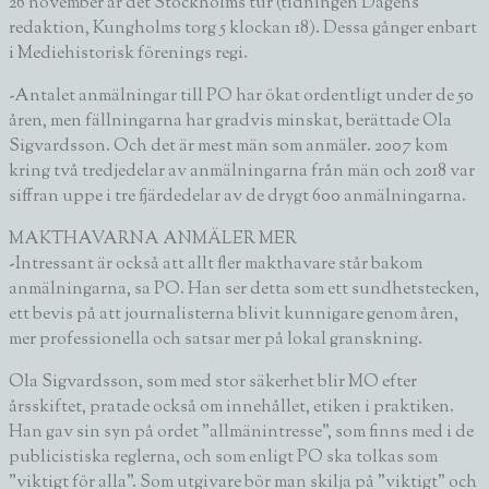
26 november är det Stockholms tur (tidningen Dagens
redaktion, Kungholms torg 5 klockan 18). Dessa gånger enbart
i Mediehistorisk förenings regi.
-Antalet anmälningar till PO har ökat ordentligt under de 50
åren, men fällningarna har gradvis minskat, berättade
Ola
Sigvardsson
. Och det är mest män som anmäler. 2007 kom
kring två tredjedelar av anmälningarna från män och 2018 var
siffran uppe i tre fjärdedelar av de drygt 600 anmälningarna.
MAKTHAVARNA ANMÄLER MER
-Intressant är också att allt fler makthavare står bakom
anmälningarna, sa PO. Han ser detta som ett sundhetstecken,
ett bevis på att journalisterna blivit kunnigare genom åren,
mer professionella och satsar mer på lokal granskning.
Ola Sigvardsson, som med stor säkerhet blir MO efter
årsskiftet, pratade också om innehållet, etiken i praktiken.
Han gav sin syn på ordet ”allmänintresse”, som finns med i de
publicistiska reglerna, och som enligt PO ska tolkas som
”viktigt för alla”. Som utgivare bör man skilja på ”viktigt” och