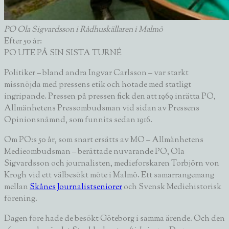
PO Ola Sigvardsson i Rådhuskällaren i Malmö
Efter 50 år:
PO UTE PÅ SIN SISTA TURNÉ
Politiker – bland andra Ingvar Carlsson – var starkt
missnöjda med pressens etik och hotade med statligt
ingripande. Pressen på pressen fick den att 1969 inrätta PO,
Allmänhetens Pressombudsman vid sidan av Pressens
Opinionsnämnd, som funnits sedan 1916.
Om PO:s 50 år, som snart ersätts av MO – Allmänhetens
Medieombudsman – berättade nuvarande PO, Ola
Sigvardsson och journalisten, medieforskaren Torbjörn von
Krogh vid ett välbesökt möte i Malmö. Ett samarrangemang
mellan
Skånes Journalistseniorer
och Svensk Mediehistorisk
förening.
Dagen före hade de besökt Göteborg i samma ärende. Och den