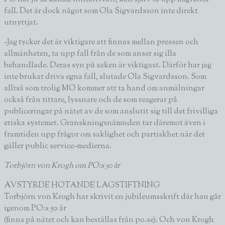
fall. Det är dock något som Ola Sigvardsson inte direkt
utnyttjat.
-Jag tycker det är viktigare att finnas mellan pressen och
allmänheten, ta upp fall från de som anser sig illa
behandlade. Deras syn på saken är viktigast. Därför har jag
inte brukat driva egna fall, slutade Ola Sigvardsson. Som
alltså som trolig MO kommer att ta hand om anmälningar
också från tittare, lyssnare och de som reagerar på
publiceringar på nätet av de som anslutit sig till det frivilliga
etiska systemet. Granskningsnämnden tar däremot även i
framtiden upp frågor om saklighet och partiskhet när det
gäller public service-medierna.
Torbjörn von Krogh om PO:s 50 år
AVSTYRDE HOTANDE LAGSTIFTNING
Torbjörn von Krogh
har skrivit en jubileumsskrift där han går
igenom PO:s 50 år
(finns på nätet och kan beställas från po.se). Och von Krogh