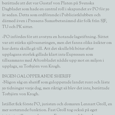
berättade att det var
Gustaf von Platen
på Svenska
Dagbladet som hade en central roll i skapandet av PO för 50
år sedan. Detta som ordförande i Publicistklubben och
därmed även i Pressens Samarbetsnämnd där folk från SJF,
TU och PK sitter.
-PO infördes för att avstyra en hotande lagstiftning. Sättet
var att stärka självsaneringen, men det fanns olika åsikter om
hur detta skulle gå till. Att det skulle bli böter efter
upplagans storlek gillade klart inte Expressen som
tillsammans med Aftonbladet nådde upp mot en miljon i
upplaga, sa Torbjörn von Krogh.
INGEN GALOPPERANDE SHERIFF
-Någon såg en sheriff som galopperade landet runt och läste
50 tidningar varje dag, men riktigt så blev det inte, berättade
Torbjörn von Krogh.
Istället fick förste PO, juristen och domaren
Lennart Groll
, en
mer sorterande funktion. Fast Groll tog också på eget