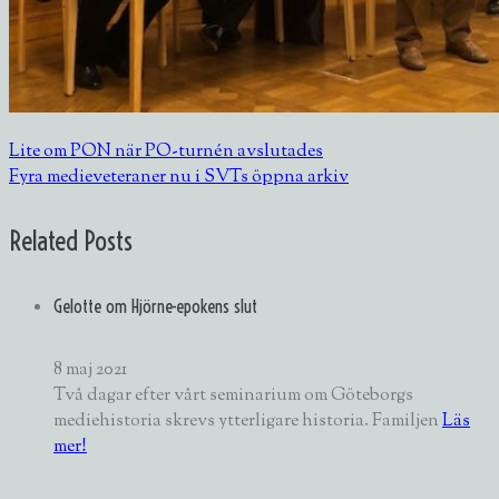
Lite om PON när PO-turnén avslutades
Fyra medieveteraner nu i SVTs öppna arkiv
Related Posts
Gelotte om Hjörne-epokens slut
8 maj 2021
Två dagar efter vårt seminarium om Göteborgs
mediehistoria skrevs ytterligare historia. Familjen
Läs
mer!