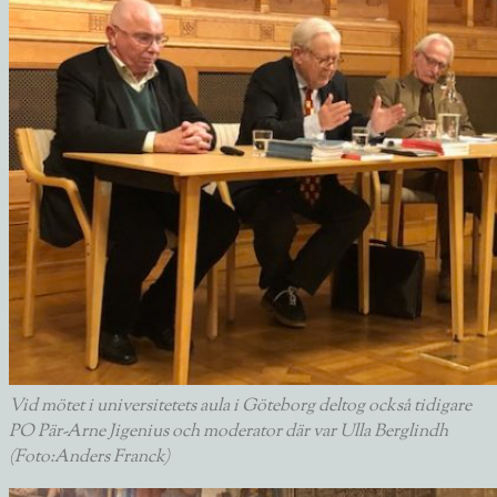
Vid mötet i universitetets aula i Göteborg deltog också tidigare
PO Pär-Arne Jigenius och moderator där var Ulla Berglindh
(Foto:Anders Franck)