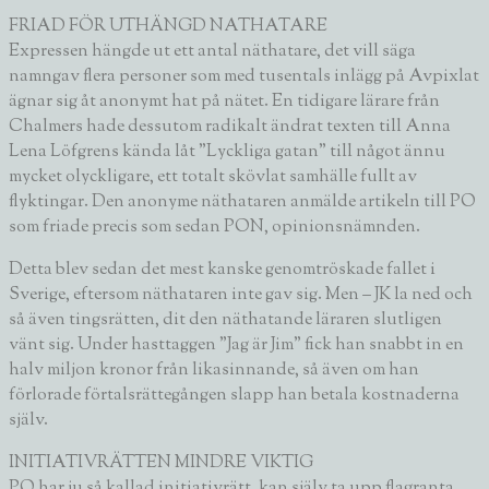
FRIAD FÖR UTHÄNGD NATHATARE
Expressen hängde ut ett antal näthatare, det vill säga
namngav flera personer som med tusentals inlägg på Avpixlat
ägnar sig åt anonymt hat på nätet. En tidigare lärare från
Chalmers hade dessutom radikalt ändrat texten till
Anna
Lena Löfgrens
kända låt ”Lyckliga gatan” till något ännu
mycket olyckligare, ett totalt skövlat samhälle fullt av
flyktingar. Den anonyme näthataren anmälde artikeln till PO
som friade precis som sedan PON, opinionsnämnden.
Detta blev sedan det mest kanske genomtröskade fallet i
Sverige, eftersom näthataren inte gav sig. Men – JK la ned och
så även tingsrätten, dit den näthatande läraren slutligen
vänt sig. Under hasttaggen ”Jag är Jim” fick han snabbt in en
halv miljon kronor från likasinnande, så även om han
förlorade förtalsrättegången slapp han betala kostnaderna
själv.
INITIATIVRÄTTEN MINDRE VIKTIG
PO har ju så kallad initiativrätt, kan själv ta upp flagranta