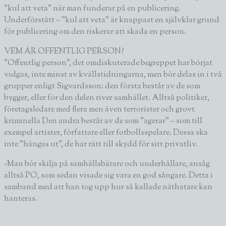
”kul att veta” när man funderar på en publicering.
Underförstått – ”kul att veta” är knappast en självklar grund
för publicering om den riskerar att skada en person.
VEM ÄR OFFENTLIG PERSON?
”Offentlig person”, det omdiskuterade begreppet har börjat
vidgas, inte minst av kvällstidningarna, men bör delas in i två
grupper enligt Sigvardsson: den första består av de som
bygger, eller för den delen river samhället. Alltså politiker,
företagsledare med flera men även terrorister och grovt
kriminella Den andra består av de som ”agerar” – som till
exempel artister, författare eller fotbollsspelare. Dessa ska
inte ”hängas ut”, de har rätt till skydd för sitt privatliv.
-Man bör skilja på samhällsbärare och underhållare, ansåg
alltså PO, som sedan visade sig vara en god sångare. Detta i
samband med att han tog upp hur så kallade näthatare kan
hanteras.