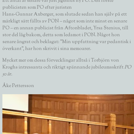
Ett antal år senare var just Jigenius ny PO. Den förste
publicisten som PO efter juristen
Hans-Gunnar Axberger
, som slutade sedan han själv på ett
märkligt sätt fällts av PON – något som inte minst en senare
PO – en annan publicist från Aftonbladet,
Yrsa Stenius
, till
stor del låg bakom, detta som ledamot i PON. Något hon
senare ångrat och beklagat: ”Min uppfattning var pedantisk i
överkant”, har hon skrivit i sina memoarer.
Mycket mer om dessa förvecklingar alltså i Torbjörn von
Kroghs intressanta och riktigt spännande jubileumsskrift
PO
50 år.
Åke Pettersson