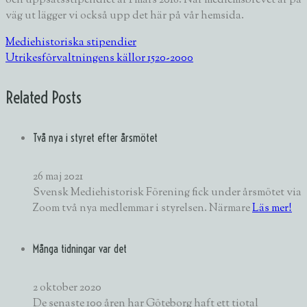
och uppsatsstipendiet är 1 mars 2018. När medlemsbrevet är på
väg ut lägger vi också upp det här på vår hemsida.
Mediehistoriska stipendier
Utrikesförvaltningens källor 1520-2000
Related Posts
Två nya i styret efter årsmötet
26 maj 2021
Svensk Mediehistorisk Förening fick under årsmötet via
Zoom två nya medlemmar i styrelsen. Närmare
Läs mer!
Många tidningar var det
2 oktober 2020
De senaste 100 åren har Göteborg haft ett tiotal