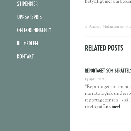
Betydligt mer om boken
STIPENDIER
UPPSATSPRIS
Anders Malmsten om PR
OM FÖRENINGEN
BLI MEDLEM
RELATED POSTS
KONTAKT
REPORTAGET SOM BERÄTTEL
14 april 2021
"Reportaget som berätt
narratologisk unders
reportagegenren" - så 
titeln på
Läs mer!