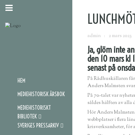
LUNCHMÖT
admin
2 mars 2023
Ja, glöm inte a
den 10 mars kl 1
senast på onsda
På Rådhuskällaren får 
HEM
Anders Malmsten svara
MEDIEHISTORISK ÅRSBOK
På 70-talet var nyheten
såldes hälften av alla
MEDIEHISTORISKT
Hör Anders Malmsten, s
BIBLIOTEK
webbplatser i flera lä
SVERIGES PRESSARKIV
krisverksamheter, för a