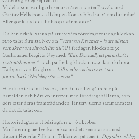
Göteborg 26-29 september
Vi delar som vanligt de senaste åren monter B 07:80 med
Gustav Hellström-sällskapet. Kom och hälsa på om du är där!
Eller gör kanske ett bokköp i vår monter?
Du kan också lyssna på ett av våra föredrag: torsdag klockan
15.30 talar
Birgitta Ney
om
”Vera von Kraemer – journalisten
som skrev om allt och lite till”
. På fredagen klockan 11.30
återkommer Birgitta Ney med:
”Elin Brandell, ett pennskaft i
rösträttskampen”
– och på fredag klockan 12.30 kan du höra
Torbjörn von Krogh
om
”Vill medierna ha insyn i sin
journalistik? Nedslag 1880 – 2009”.
Har du inte tid att lyssna, kan du istället gå in här på
hemsidan och höra en intervju med föredragshållarna, som
görs efter deras framträdanden. I intervjuerna sammanfattar
de det de talat om.
Historiedagarna i Helsingfors 4 – 6 oktober
Vår förening medverkar också med ett seminarium med
docent
Henrika Zilliacus-Tikkanen
på temat
”Digitala nedslag