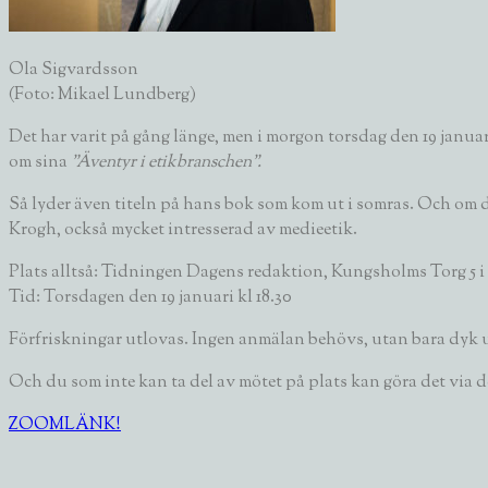
Ola Sigvardsson
(Foto: Mikael Lundberg)
Det har varit på gång länge, men i morgon torsdag den 19 jan
om sina
”Äventyr i etikbranschen”.
Så lyder även titeln på hans bok som kom ut i somras. Och om 
Krogh
, också mycket intresserad av medieetik.
Plats alltså: Tidningen Dagens redaktion, Kungsholms Torg 5 
Tid: Torsdagen den 19 januari kl 18.30
Förfriskningar utlovas. Ingen anmälan behövs, utan bara dyk 
Och du som inte kan ta del av mötet på plats kan göra det via 
ZOOMLÄNK!