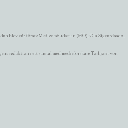
m sedan blev vår förste Medieombudsman (MO),
Ola Sigvardsson
,
gens redaktion i ett samtal med medieforskare
Torbjörn von