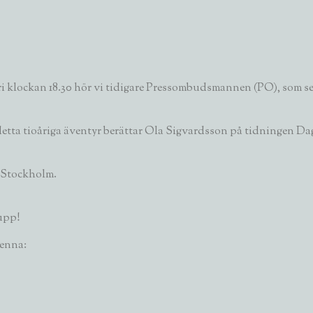
uari klockan 18.30 hör vi tidigare Pressombudsmannen (PO), so
detta tioåriga äventyr berättar Ola Sigvardsson på tidningen Da
i Stockholm.
upp!
denna: