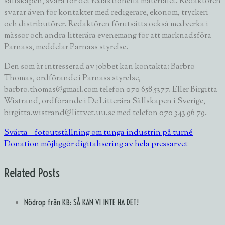
sällskapen, svara för det redaktionella materialet. Redaktören
svarar även för kontakter med redigerare, ekonom, tryckeri
och distributörer. Redaktören förutsätts också medverka i
mässor och andra litterära evenemang för att marknadsföra
Parnass, meddelar Parnass styrelse.
Den som är intresserad av jobbet kan kontakta:
Barbro
Thomas
, ordförande i Parnass styrelse,
barbro.thomas@gmail.com telefon 070 658 5377. Eller
Birgitta
Wistrand
, ordförande i De Litterära Sällskapen i Sverige,
birgitta.wistrand@littvet.uu.se med telefon 070 343 96 79.
Svärta – fotoutställning om tunga industrin på turné
Donation möjliggör digitalisering av hela pressarvet
Related Posts
Nödrop från KB: SÅ KAN VI INTE HA DET!