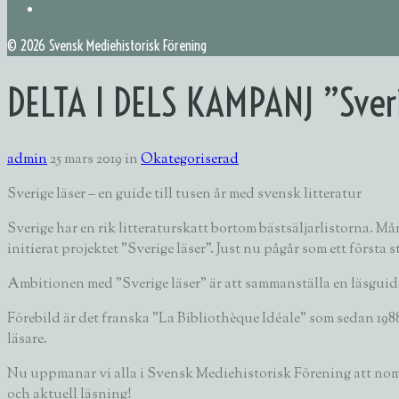
©
2026 Svensk Mediehistorisk Förening
DELTA I DELS KAMPANJ ”Sveri
admin
25 mars 2019
in
Okategoriserad
Sverige läser – en guide till tusen år med svensk litteratur
Sverige har en rik litteraturskatt bortom bästsäljarlistorna. M
initierat projektet ”Sverige läser”. Just nu pågår som ett första
Ambitionen med ”Sverige läser” är att sammanställa en läsguide
Förebild är det franska ”La Bibliothèque Idéale” som sedan 198
läsare.
Nu uppmanar vi alla i Svensk Mediehistorisk Förening att nomine
och aktuell läsning!