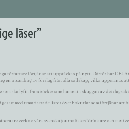
ge läser”
ånga författare förtjänar att upptäckas på nytt. Därför har DELS
 steg en insamling av förslag från alla sällskap, vilka uppmanas at
 som ska lyfta fram böcker som hamnat i skuggan av det dagsaktuel
8 ges ut med tematiserade listor över boktitlar som förtjänar at
ra tre verk av våra svenska journalister/författare och motivera