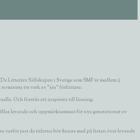
 (De Litterära Sällskapen i Sverige som SMF är medlem i)
t nominera tre verk av ”sin” författare.
la. Och förstås att inspirera till läsning.
t hållas levande och uppmärksammas för nya generationer av
 varför just de titlarna bör finnas med på listan över levande