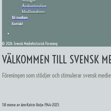
Stadgar
Årsberättelser
Medlemsbrev
Bli medlem
Kontakt
©
2026 Svensk Mediehistorisk Förening
VÄLKOMMEN TILL SVENSK ME
Föreningen som stödjer och stimulerar svensk medieh
Till minne av Ann-Katrin Hatje 1944–2025