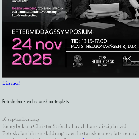
Läs mer!
Fotoskolan – en historisk mötesplats
16 september 2025
En ny bok om Christer Strömholm och hans disciplar vid
Fotoskolan blir en skildring av en historisk mötesplats i en tid